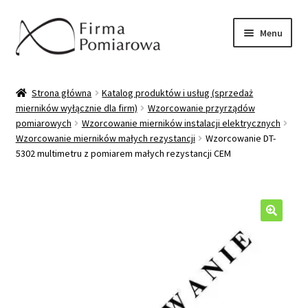
Przejdź
Przejdź
Menu
do
do
nawigacji
treści
Oferta
Strona główna
Katalog produktów i usług (sprzedaż
mierników wyłącznie dla firm)
Wzorcowanie przyrządów
Katalog produktów/usług
pomiarowych
Wzorcowanie mierników instalacji elektrycznych
Wzorcowanie mierników małych rezystancji
Wzorcowanie DT-
Wzorcowanie mierników
5302 multimetru z pomiarem małych rezystancji CEM
Sprzedaż mierników
Pytania/odpowiedzi
🔍
Moje konto
Kontakt/wysyłka