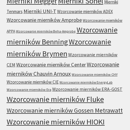
Mierniki Sonel
Mierniki Megger
Mierniki
Mierniki UNI-T
Tenmars
Wzorcowanie mierników ADEX
Wzorcowanie mierników Amprobe
Wzorcowanie mierników
Wzorcowanie
APPA
Wzorcowanie mierników Beha-Amprobe
mierników Benning
Wzorcowanie
mierników Brymen
Wzorcowanie mierników
Wzorcowanie
Wzorcowanie mierników Center
CEM
mierników Chauvin Arnoux
Wzorcowanie mierników CHY
Wzorcowanie mierników CIE
Wzorcowanie mierników EnergyLab
Wzorcowanie mierników ERA-GOST
Wzorcowanie mierników Era
Wzorcowanie mierników Fluke
Wzorcowanie mierników Gossen Metrawatt
Wzorcowanie mierników HIOKI