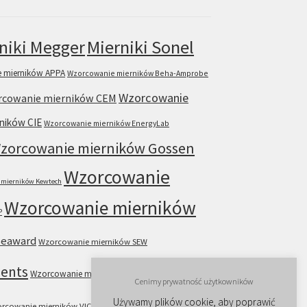
Mierniki Sonel
niki Megger
 mierników APPA
Wzorcowanie mierników Beha-Amprobe
Wzorcowanie
cowanie mierników CEM
ników CIE
Wzorcowanie mierników EnergyLab
zorcowanie mierników Gossen
Wzorcowanie
 mierników Kewtech
Wzorcowanie mierników
P
Seaward
Wzorcowanie mierników SEW
ments
Wzorcowanie mierników Summit
Cenimy prywatność użytkowników
Używamy plików cookie, aby poprawić
rcowanie mierników VICTOR
Wzorcowanie mierników