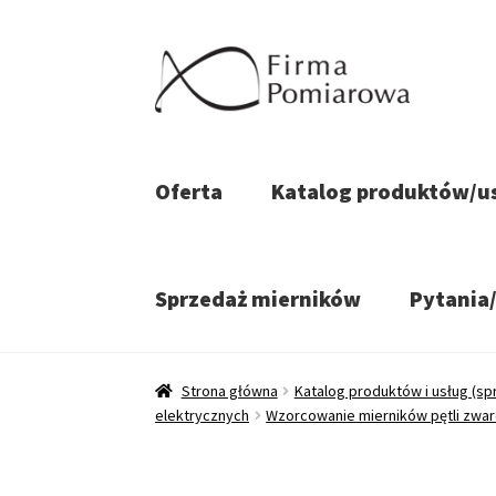
Przejdź
Przejdź
do
do
nawigacji
treści
Oferta
Katalog produktów/u
Sprzedaż mierników
Pytania
Strona główna
Katalog produktów i usług (sp
elektrycznych
Wzorcowanie mierników pętli zwar