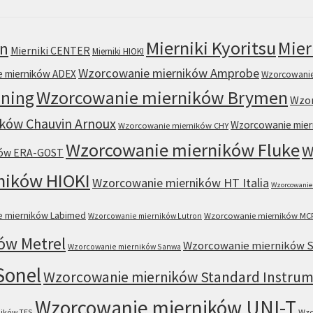
Mierniki Kyoritsu
Mier
en
Mierniki CENTER
Mierniki HIOKI
Wzorcowanie mierników Amprobe
 mierników ADEX
Wzorcowanie
ning
Wzorcowanie mierników Brymen
Wzor
ków Chauvin Arnoux
Wzorcowanie mier
Wzorcowanie mierników CHY
Wzorcowanie mierników Fluke
W
ków ERA-GOST
ników HIOKI
Wzorcowanie mierników HT Italia
Wzorcowanie
 mierników Labimed
Wzorcowanie mierników Lutron
Wzorcowanie mierników MC
ów Metrel
Wzorcowanie mierników 
Wzorcowanie mierników Sanwa
Sonel
Wzorcowanie mierników Standard Instru
Wzorcowanie mierników UNI-T
ików TES
Wzo