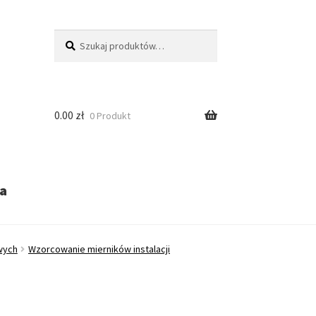
Szukaj:
Szukaj
0.00
zł
0 Produkt
a
wych
Wzorcowanie mierników instalacji