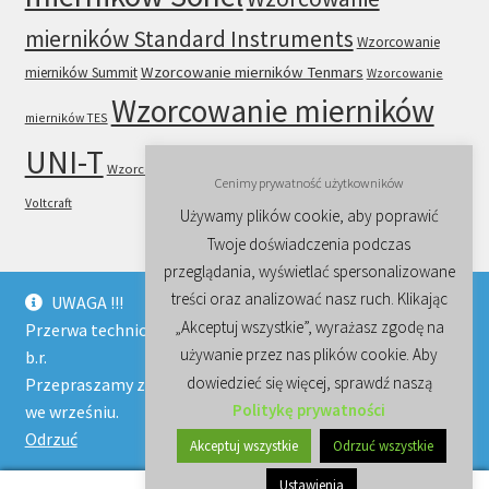
mierników Standard Instruments
Wzorcowanie
Wzorcowanie mierników Tenmars
mierników Summit
Wzorcowanie
Wzorcowanie mierników
mierników TES
UNI-T
Wzorcowanie mierników VICTOR
Wzorcowanie mierników
Cenimy prywatność użytkowników
Voltcraft
Używamy plików cookie, aby poprawić
Twoje doświadczenia podczas
przeglądania, wyświetlać spersonalizowane
treści oraz analizować nasz ruch. Klikając
UWAGA !!!
„Akceptuj wszystkie”, wyrażasz zgodę na
Przerwa techniczna trwa w naszej firmie do końca sierpnia
© Wzorcowanie, sprzedaż mierników instalacji i sprzętu
używanie przez nas plików cookie. Aby
b.r.
elektrycznego, multimetrów, mierników cęgowych 2026
dowiedzieć się więcej, sprawdź naszą
Przepraszamy za niedogodności i zapraszamy ponownie
Regulamin i polityka prywatności
Stworzone z
Politykę prywatności
we wrześniu.
WooCommerce
.
Odrzuć
Akceptuj wszystkie
Odrzuć wszystkie
Ustawienia