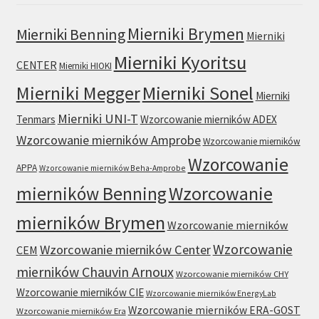
Mierniki Brymen
Mierniki Benning
Mierniki
Mierniki Kyoritsu
CENTER
Mierniki HIOKI
Mierniki Sonel
Mierniki Megger
Mierniki
Mierniki UNI-T
Tenmars
Wzorcowanie mierników ADEX
Wzorcowanie mierników Amprobe
Wzorcowanie mierników
Wzorcowanie
APPA
Wzorcowanie mierników Beha-Amprobe
mierników Benning
Wzorcowanie
mierników Brymen
Wzorcowanie mierników
Wzorcowanie
Wzorcowanie mierników Center
CEM
mierników Chauvin Arnoux
Wzorcowanie mierników CHY
Wzorcowanie mierników CIE
Wzorcowanie mierników EnergyLab
Wzorcowanie mierników ERA-GOST
Wzorcowanie mierników Era