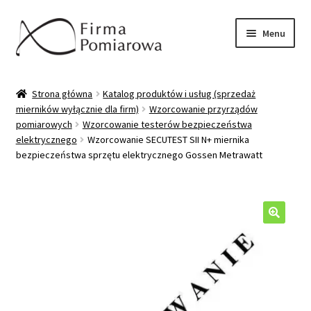
Przejdź
Przejdź
Menu
do
do
nawigacji
treści
Oferta
Strona główna
Katalog produktów i usług (sprzedaż
mierników wyłącznie dla firm)
Wzorcowanie przyrządów
Katalog produktów/usług
pomiarowych
Wzorcowanie testerów bezpieczeństwa
elektrycznego
Wzorcowanie SECUTEST SII N+ miernika
Wzorcowanie mierników
bezpieczeństwa sprzętu elektrycznego Gossen Metrawatt
Sprzedaż mierników
Pytania/odpowiedzi
🔍
Moje konto
Kontakt/wysyłka