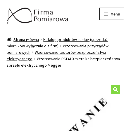
Przejdź
Przejdź
Menu
do
do
nawigacji
treści
Oferta
Strona główna
Katalog produktów i usług (sprzedaż
mierników wyłącznie dla firm)
Wzorcowanie przyrządów
Katalog produktów/usług
pomiarowych
Wzorcowanie testerów bezpieczeństwa
elektrycznego
Wzorcowanie PAT410 miernika bezpieczeństwa
Wzorcowanie mierników
sprzętu elektrycznego Megger
Sprzedaż mierników
Pytania/odpowiedzi
🔍
Moje konto
Kontakt/wysyłka