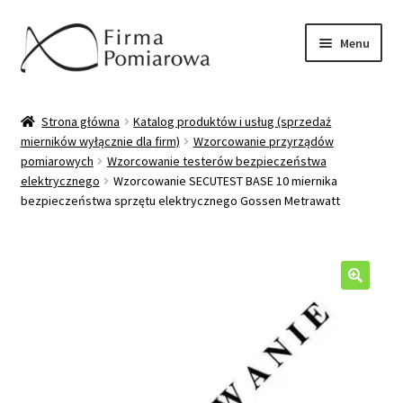
Przejdź
Przejdź
Menu
do
do
nawigacji
treści
Oferta
Strona główna
Katalog produktów i usług (sprzedaż
mierników wyłącznie dla firm)
Wzorcowanie przyrządów
Katalog produktów/usług
pomiarowych
Wzorcowanie testerów bezpieczeństwa
elektrycznego
Wzorcowanie SECUTEST BASE 10 miernika
Wzorcowanie mierników
bezpieczeństwa sprzętu elektrycznego Gossen Metrawatt
Sprzedaż mierników
Pytania/odpowiedzi
🔍
Moje konto
Kontakt/wysyłka