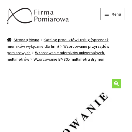
Przejdź
Przejdź
Menu
do
do
nawigacji
treści
Oferta
Strona główna
Katalog produktów i usług (sprzedaż
mierników wyłącznie dla firm)
Wzorcowanie przyrządów
Katalog produktów/usług
pomiarowych
Wzorcowanie mierników uniwersalnych,
multimetrów
Wzorcowanie BM805 multimetru Brymen
Wzorcowanie mierników
Sprzedaż mierników
🔍
Pytania/odpowiedzi
Moje konto
Kontakt/wysyłka