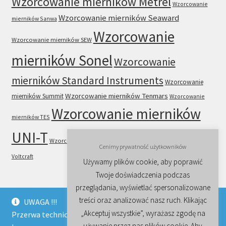
Wzorcowanie mierników Metrel
Wzorcowanie
Wzorcowanie mierników Seaward
mierników Sanwa
Wzorcowanie
Wzorcowanie mierników SEW
mierników Sonel
Wzorcowanie
mierników Standard Instruments
Wzorcowanie
Wzorcowanie mierników Tenmars
mierników Summit
Wzorcowanie
Wzorcowanie mierników
mierników TES
UNI-T
Wzorcowanie mierników VICTOR
Wzorcowanie mierników
Cenimy prywatność użytkowników
Voltcraft
Używamy plików cookie, aby poprawić
Twoje doświadczenia podczas
przeglądania, wyświetlać spersonalizowane
treści oraz analizować nasz ruch. Klikając
UWAGA !!!
„Akceptuj wszystkie”, wyrażasz zgodę na
Przerwa techniczna trwa w naszej firmie do końca sierpnia
© Wzorcowanie, sprzedaż mierników instalacji i sprzętu
używanie przez nas plików cookie. Aby