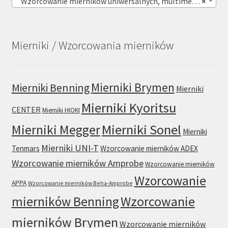
Wzorcowanie mierników uniwersalnych, multimetrów (228)
×
Mierniki / Wzorcowania mierników
Mierniki Brymen
Mierniki Benning
Mierniki
Mierniki Kyoritsu
CENTER
Mierniki HIOKI
Mierniki Sonel
Mierniki Megger
Mierniki
Mierniki UNI-T
Tenmars
Wzorcowanie mierników ADEX
Wzorcowanie mierników Amprobe
Wzorcowanie mierników
Wzorcowanie
APPA
Wzorcowanie mierników Beha-Amprobe
mierników Benning
Wzorcowanie
mierników Brymen
Wzorcowanie mierników