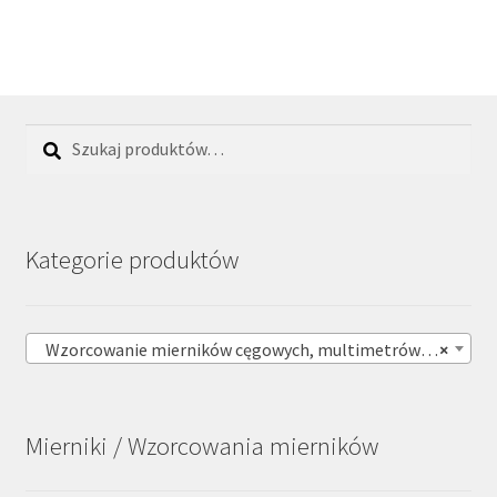
Szukaj:
Szukaj
Kategorie produktów
Wzorcowanie mierników cęgowych, multimetrów cęgowych (257)
×
Mierniki / Wzorcowania mierników