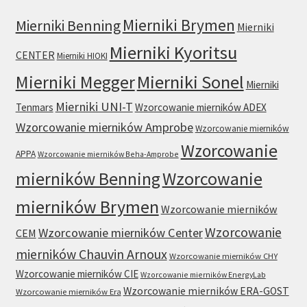
Mierniki Brymen
Mierniki Benning
Mierniki
Mierniki Kyoritsu
CENTER
Mierniki HIOKI
Mierniki Sonel
Mierniki Megger
Mierniki
Mierniki UNI-T
Tenmars
Wzorcowanie mierników ADEX
Wzorcowanie mierników Amprobe
Wzorcowanie mierników
Wzorcowanie
APPA
Wzorcowanie mierników Beha-Amprobe
mierników Benning
Wzorcowanie
mierników Brymen
Wzorcowanie mierników
Wzorcowanie
Wzorcowanie mierników Center
CEM
mierników Chauvin Arnoux
Wzorcowanie mierników CHY
Wzorcowanie mierników CIE
Wzorcowanie mierników EnergyLab
Wzorcowanie mierników ERA-GOST
Wzorcowanie mierników Era