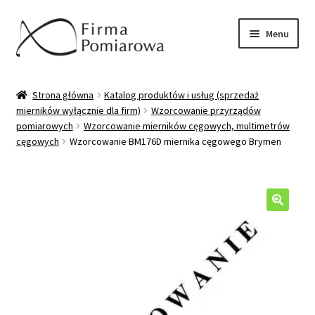
Przejdź
Przejdź
Menu
do
do
nawigacji
treści
Oferta
Strona główna
Katalog produktów i usług (sprzedaż
mierników wyłącznie dla firm)
Wzorcowanie przyrządów
Katalog produktów/usług
pomiarowych
Wzorcowanie mierników cęgowych, multimetrów
cęgowych
Wzorcowanie BM176D miernika cęgowego Brymen
Wzorcowanie mierników
Sprzedaż mierników
🔍
Pytania/odpowiedzi
Moje konto
Kontakt/wysyłka