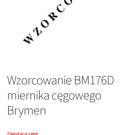
Wzorcowanie BM176D
miernika cęgowego
Brymen
Zapytaj o cenę