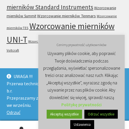
mierników Standard Instruments
Wzorcowanie
Wzorcowanie mierników Tenmars
mierników Summit
Wzorcowanie
Wzorcowanie mierników
mierników TES
UNI-T
Wzorcowanie mierników VICTOR
Wzorcowanie mierników
Cenimy prywatność użytkowników
Voltcraft
Używamy plików cookie, aby poprawić
Twoje doświadczenia podczas
przeglądania, wyświetlać spersonalizowane
treści oraz analizować nasz ruch. Klikając
UWAGA !!!
„Akceptuj wszystkie”, wyrażasz zgodę na
Przerwa techniczna trwa w naszej firmie do końca sierpnia
© Wzorcowanie, sprzedaż mierników instalacji i sprzętu
używanie przez nas plików cookie. Aby
b.r.
elektrycznego, multimetrów, mierników cęgowych 2026
dowiedzieć się więcej, sprawdź naszą
Przepraszamy za niedogodności i zapraszamy ponownie
Regulamin i polityka prywatności
Stworzone z
Politykę prywatności
we wrześniu.
WooCommerce
.
Odrzuć
Akceptuj wszystkie
Odrzuć wszystkie
Ustawienia
0