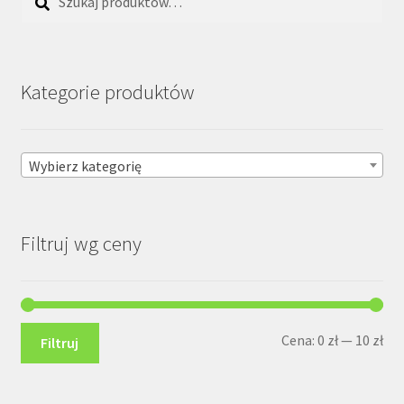
Kategorie produktów
Wybierz kategorię
Filtruj wg ceny
Ce
Ce
Cena:
0 zł
—
10 zł
Filtruj
min
ma