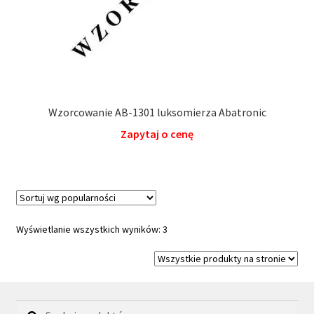
Wzorcowanie AB-1301 luksomierza Abatronic
Zapytaj o cenę
Posortowane
Wyświetlanie wszystkich wyników: 3
według
popularności
Szukaj:
Szukaj