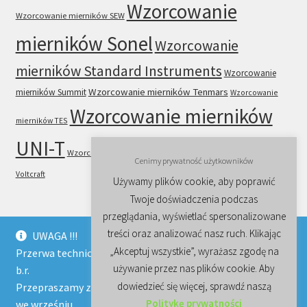
Wzorcowanie
Wzorcowanie mierników SEW
mierników Sonel
Wzorcowanie
mierników Standard Instruments
Wzorcowanie
Wzorcowanie mierników Tenmars
mierników Summit
Wzorcowanie
Wzorcowanie mierników
mierników TES
UNI-T
Wzorcowanie mierników VICTOR
Wzorcowanie mierników
Cenimy prywatność użytkowników
Voltcraft
Używamy plików cookie, aby poprawić
Twoje doświadczenia podczas
przeglądania, wyświetlać spersonalizowane
treści oraz analizować nasz ruch. Klikając
UWAGA !!!
„Akceptuj wszystkie”, wyrażasz zgodę na
Przerwa techniczna trwa w naszej firmie do końca sierpnia
© Wzorcowanie, sprzedaż mierników instalacji i sprzętu
używanie przez nas plików cookie. Aby
b.r.
elektrycznego, multimetrów, mierników cęgowych 2026
dowiedzieć się więcej, sprawdź naszą
Przepraszamy za niedogodności i zapraszamy ponownie
Regulamin i polityka prywatności
Stworzone z
Politykę prywatności
we wrześniu.