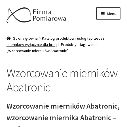
Przejdź
Przejdź
Menu
do
do
nawigacji
treści
Oferta
Strona główna
Katalog produktów i usług (sprzedaż
mierników wyłącznie dla firm)
Produkty otagowane
Katalog produktów/usług
„Wzorcowanie mierników Abatronic”
Wzorcowanie mierników
Wzorcowanie mierników
Sprzedaż mierników
Abatronic
Pytania/odpowiedzi
Wzorcowanie mierników Abatronic,
Moje konto
wzorcowanie miernika Abatronic –
Kontakt/wysyłka